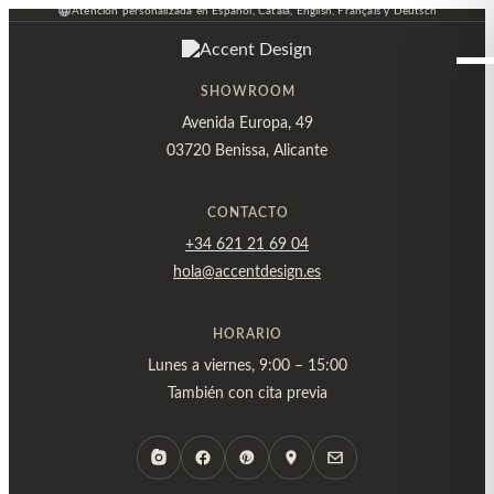
Atención personalizada en Español, Català, English, Français y Deutsch
Ir
al
contenido
SHOWROOM
Avenida Europa, 49
03720 Benissa, Alicante
CONTACTO
+34 621 21 69 04
hola@accentdesign.es
HORARIO
Lunes a viernes, 9:00 – 15:00
También con cita previa