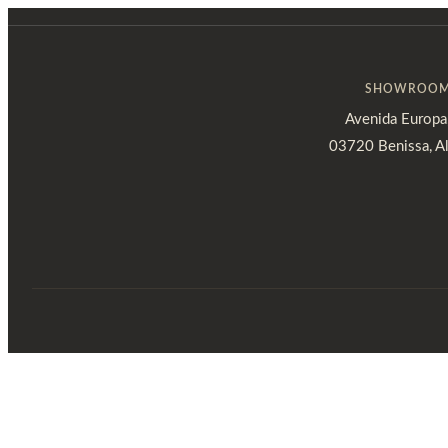
Ir
al
contenido
SHOWROO
Avenida Europa
03720 Benissa, Al