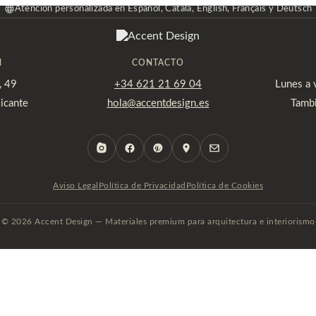
Atención personalizada en Español, Català, English, Français y Deutsch
M
CONTACTO
, 49
+34 621 21 69 04
Lunes a 
icante
hola@accentdesign.es
Tambi
Aviso Legal
Política de Privacidad
Política de Cookies
© 2026 Accent Design — Materiales premium para arquitectura e interiorismo