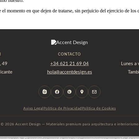
timo nuestro.
el momento en que dejen de tratarse, sin perjuicio del ejercicio de los 
M
CONTACTO
, 49
+34 621 21 69 04
Lunes a 
icante
hola@accentdesign.es
Tambi
Aviso Legal
Política de Privacidad
Política de Cookies
© 2026 Accent Design — Materiales premium para arquitectura e interiorismo