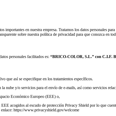
Atención personalizada en Español, Català, English, Français y Deutsch
tos importantes en nuestra empresa. Tratamos los datos personales para 
nsparente sobre nuestra política de privacidad para que conozca en todo
datos personales facilitados es:
“BRICO-COLOR, S.L.” con C.I.F. B-53
lvo que así se especifique en los tratamientos específicos.
la nube y/o servicios para el envío de e-mails, así como servicios relac
 Espacio Económico Europeo (EEE) o,
el EEE acogidos al escudo de protección Privacy Shield por lo que cuen
te enlace: https://www.privacyshield.gov/welcome