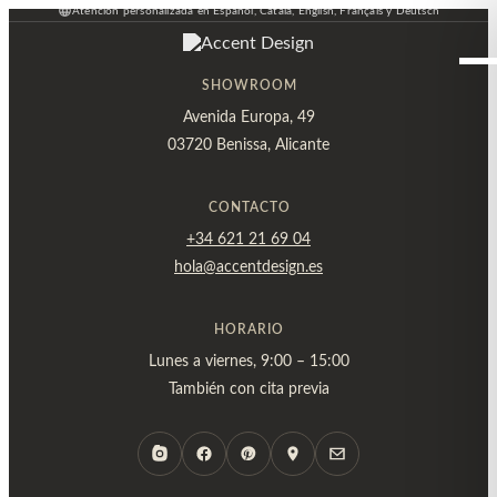
Atención personalizada en Español, Català, English, Français y Deutsch
Ir
al
contenido
SHOWROOM
Avenida Europa, 49
03720 Benissa, Alicante
CONTACTO
+34 621 21 69 04
hola@accentdesign.es
HORARIO
Lunes a viernes, 9:00 – 15:00
También con cita previa