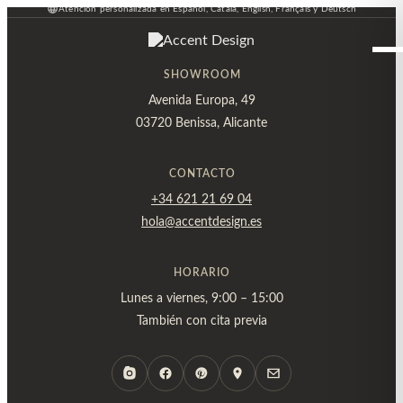
Atención personalizada en Español, Català, English, Français y Deutsch
Ir
al
contenido
SHOWROOM
Avenida Europa, 49
03720 Benissa, Alicante
CONTACTO
+34 621 21 69 04
hola@accentdesign.es
HORARIO
Lunes a viernes, 9:00 – 15:00
También con cita previa